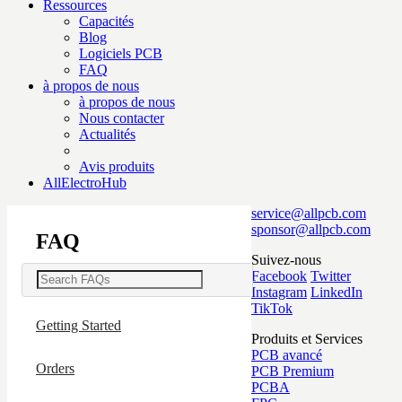
Ressources
Capacités
Blog
Logiciels PCB
FAQ
à propos de nous
à propos de nous
Nous contacter
Actualités
Avis produits
AllElectroHub
service@allpcb.com
sponsor@allpcb.com
FAQ
Suivez-nous
Facebook
Twitter
Instagram
LinkedIn
TikTok
Getting Started
Produits et Services
PCB avancé
Orders
PCB Premium
PCBA