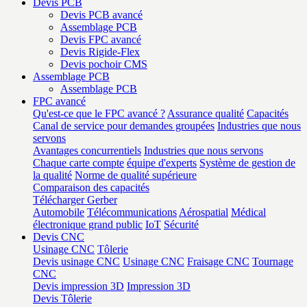
Devis PCB
Devis PCB avancé
Assemblage PCB
Devis FPC avancé
Devis Rigide-Flex
Devis pochoir CMS
Assemblage PCB
Assemblage PCB
FPC avancé
Qu'est-ce que le FPC avancé ?
Assurance qualité
Capacités
Canal de service pour demandes groupées
Industries que nous
servons
Avantages concurrentiels
Industries que nous servons
Chaque carte compte
équipe d'experts
Système de gestion de
la qualité
Norme de qualité supérieure
Comparaison des capacités
Télécharger Gerber
Automobile
Télécommunications
Aérospatial
Médical
électronique grand public
IoT
Sécurité
Devis CNC
Usinage CNC
Tôlerie
Devis usinage CNC
Usinage CNC
Fraisage CNC
Tournage
CNC
Devis impression 3D
Impression 3D
Devis Tôlerie