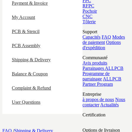
FPC
Payment & Invoice
RFPC
Pochoir
CNC
My Account
Tôlerie
PCB & Stencil
Support
Capacités
FAQ
Modes
de paiement
Options
PCB Assembly
d'expédition
Communauté
Shipping & Delivery
Avis produits
Parrainages ALLPCB
Programme de
Balance & Coupon
parrainage
ALLPCB
Partner Program
Complaint & Refund
Entreprise
à propos de nous
Nous
User Questions
contacter
Actualités
Certification
Options de livraison
FAQ
/
Shipping & Delivery