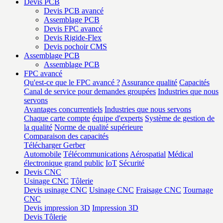
Devis PCB
Devis PCB avancé
Assemblage PCB
Devis FPC avancé
Devis Rigide-Flex
Devis pochoir CMS
Assemblage PCB
Assemblage PCB
FPC avancé
Qu'est-ce que le FPC avancé ?
Assurance qualité
Capacités
Canal de service pour demandes groupées
Industries que nous
servons
Avantages concurrentiels
Industries que nous servons
Chaque carte compte
équipe d'experts
Système de gestion de
la qualité
Norme de qualité supérieure
Comparaison des capacités
Télécharger Gerber
Automobile
Télécommunications
Aérospatial
Médical
électronique grand public
IoT
Sécurité
Devis CNC
Usinage CNC
Tôlerie
Devis usinage CNC
Usinage CNC
Fraisage CNC
Tournage
CNC
Devis impression 3D
Impression 3D
Devis Tôlerie