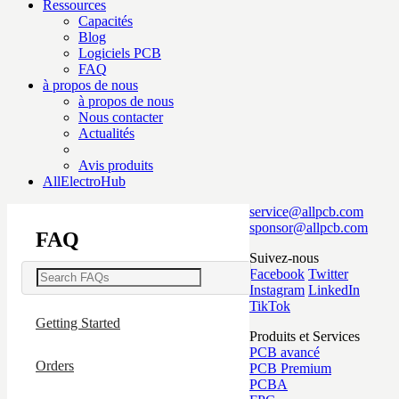
Ressources
Capacités
Blog
Logiciels PCB
FAQ
à propos de nous
à propos de nous
Nous contacter
Actualités
Avis produits
AllElectroHub
service@allpcb.com
sponsor@allpcb.com
FAQ
Suivez-nous
Facebook
Twitter
Instagram
LinkedIn
TikTok
Getting Started
Produits et Services
PCB avancé
Orders
PCB Premium
PCBA