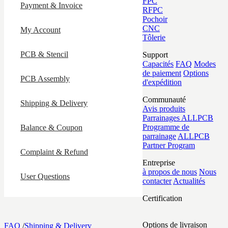
FPC
Payment & Invoice
RFPC
Pochoir
CNC
My Account
Tôlerie
PCB & Stencil
Support
Capacités
FAQ
Modes
de paiement
Options
PCB Assembly
d'expédition
Communauté
Shipping & Delivery
Avis produits
Parrainages ALLPCB
Programme de
Balance & Coupon
parrainage
ALLPCB
Partner Program
Complaint & Refund
Entreprise
à propos de nous
Nous
User Questions
contacter
Actualités
Certification
Options de livraison
FAQ
/
Shipping & Delivery