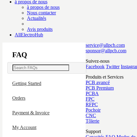
à propos de nous
à propos de nous
Nous contacter
Actualités
Avis produits
AllElectroHub
service@allpcb.com
sponsor@allpcb.com
FAQ
Suivez-nous
Facebook
Twitter
Instagr
Produits et Services
PCB avancé
Getting Started
PCB Premium
PCBA
Orders
FPC
RFPC
Pochoir
Payment & Invoice
CNC
Tôlerie
My Account
Support
Capacités
FAQ
Modes de 