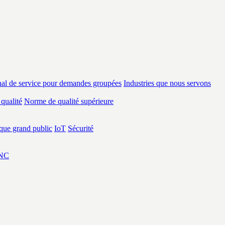
al de service pour demandes groupées
Industries que nous servons
 qualité
Norme de qualité supérieure
ique grand public
IoT
Sécurité
CNC