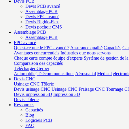
Devis PCB
Devis PCB avancé
Assemblage PCB
Devis FPC avancé
Devis Rigide-Flex
Devis pochoir CMS
Assemblage PCB
Assemblage PCB
FPC avancé
Qu'est-ce que le FPC avancé ?
Assurance qualité
Capacités
Can
Avantages concurrentiels
Industries que nous servons
Chaque carte compte
équipe d'experts
Système de gestion de la
Comparaison des capacités
Télécharger Gerber
Automobile
Télécommunications
Aérospatial
Médical
électron
Devis CNC
Usinage CNC
Tôlerie
Devis usinage CNC
Usinage CNC
Fraisage CNC
Tournage 
Devis impression 3D
Impression 3D
Devis Tôlerie
Ressources
Capacités
Blog
Logiciels PCB
FAQ