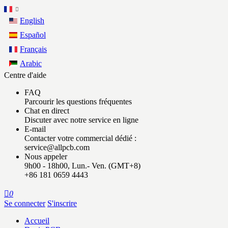
English
Español
Français
Arabic
Centre d'aide
FAQ
Parcourir les questions fréquentes
Chat en direct
Discuter avec notre service en ligne
E-mail
Contacter votre commercial dédié :
service@allpcb.com
Nous appeler
9h00 - 18h00, Lun.- Ven. (GMT+8)
+86 181 0659 4443

0
Se connecter
S'inscrire
Accueil