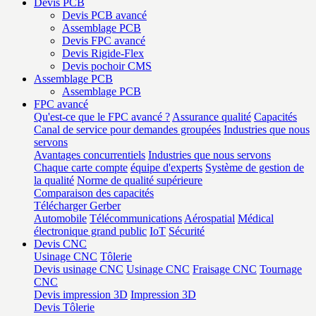
Devis PCB
Devis PCB avancé
Assemblage PCB
Devis FPC avancé
Devis Rigide-Flex
Devis pochoir CMS
Assemblage PCB
Assemblage PCB
FPC avancé
Qu'est-ce que le FPC avancé ?
Assurance qualité
Capacités
Canal de service pour demandes groupées
Industries que nous
servons
Avantages concurrentiels
Industries que nous servons
Chaque carte compte
équipe d'experts
Système de gestion de
la qualité
Norme de qualité supérieure
Comparaison des capacités
Télécharger Gerber
Automobile
Télécommunications
Aérospatial
Médical
électronique grand public
IoT
Sécurité
Devis CNC
Usinage CNC
Tôlerie
Devis usinage CNC
Usinage CNC
Fraisage CNC
Tournage
CNC
Devis impression 3D
Impression 3D
Devis Tôlerie