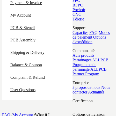
FPC
Payment & Invoice
RFPC
Pochoir
CNC
My Account
Tôlerie
PCB & Stencil
Support
Capacités
FAQ
Modes
de paiement
Options
PCB Assembly
d'expédition
Communauté
Shipping & Delivery
Avis produits
Parrainages ALLPCB
Programme de
Balance & Coupon
parrainage
ALLPCB
Partner Program
Complaint & Refund
Entreprise
à propos de nous
Nous
User Questions
contacter
Actualités
Certification
Options de livraison
FAQ
/
My Account
/
What if I