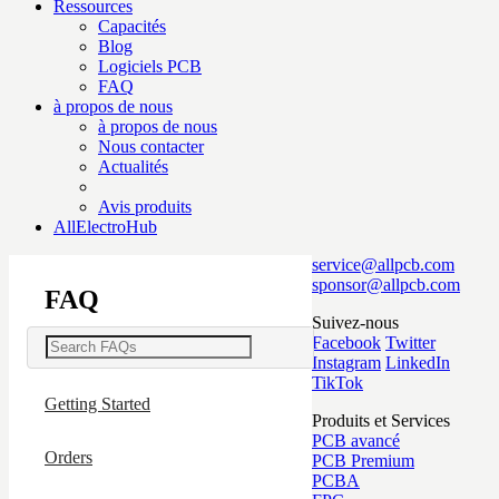
Ressources
Capacités
Blog
Logiciels PCB
FAQ
à propos de nous
à propos de nous
Nous contacter
Actualités
Avis produits
AllElectroHub
service@allpcb.com
sponsor@allpcb.com
FAQ
Suivez-nous
Facebook
Twitter
Instagram
LinkedIn
TikTok
Getting Started
Produits et Services
PCB avancé
Orders
PCB Premium
PCBA