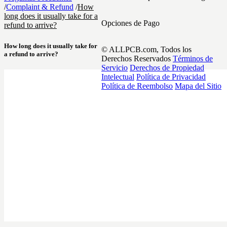
/
Complaint & Refund
/
How
long does it usually take for a
Opciones de Pago
refund to arrive?
How long does it usually take for
© ALLPCB.com, Todos los
a refund to arrive?
Derechos Reservados
Términos de
Servicio
Derechos de Propiedad
Intelectual
Política de Privacidad
Política de Reembolso
Mapa del Sitio