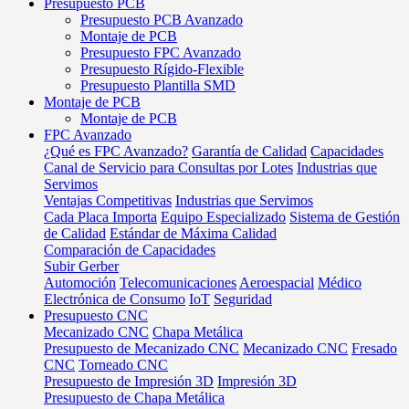
Presupuesto PCB
Presupuesto PCB Avanzado
Montaje de PCB
Presupuesto FPC Avanzado
Presupuesto Rígido-Flexible
Presupuesto Plantilla SMD
Montaje de PCB
Montaje de PCB
FPC Avanzado
¿Qué es FPC Avanzado?
Garantía de Calidad
Capacidades
Canal de Servicio para Consultas por Lotes
Industrias que
Servimos
Ventajas Competitivas
Industrias que Servimos
Cada Placa Importa
Equipo Especializado
Sistema de Gestión
de Calidad
Estándar de Máxima Calidad
Comparación de Capacidades
Subir Gerber
Automoción
Telecomunicaciones
Aeroespacial
Médico
Electrónica de Consumo
IoT
Seguridad
Presupuesto CNC
Mecanizado CNC
Chapa Metálica
Presupuesto de Mecanizado CNC
Mecanizado CNC
Fresado
CNC
Torneado CNC
Presupuesto de Impresión 3D
Impresión 3D
Presupuesto de Chapa Metálica