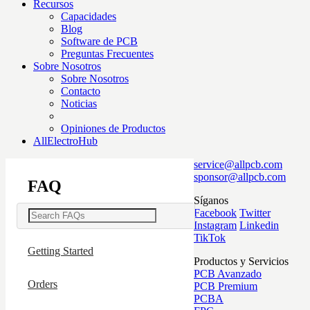
Recursos
Capacidades
Blog
Software de PCB
Preguntas Frecuentes
Sobre Nosotros
Sobre Nosotros
Contacto
Noticias
Opiniones de Productos
AllElectroHub
service@allpcb.com
sponsor@allpcb.com
FAQ
Síganos
Facebook
Twitter
Instagram
Linkedin
TikTok
Getting Started
Productos y Servicios
PCB Avanzado
Orders
PCB Premium
PCBA