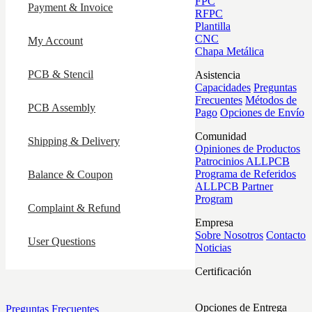
FPC
Payment & Invoice
RFPC
Plantilla
CNC
My Account
Chapa Metálica
PCB & Stencil
Asistencia
Capacidades
Preguntas
Frecuentes
Métodos de
PCB Assembly
Pago
Opciones de Envío
Comunidad
Shipping & Delivery
Opiniones de Productos
Patrocinios ALLPCB
Programa de Referidos
Balance & Coupon
ALLPCB Partner
Program
Complaint & Refund
Empresa
Sobre Nosotros
Contacto
User Questions
Noticias
Certificación
Opciones de Entrega
Preguntas Frecuentes