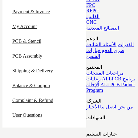
FPC
RFPC
Payment & Invoice
القالب
CNC
My Account
الصفائح المعدنية
الدعم
PCB & Stencil
القدرات
الأسئلة الشائعة
طرق الدفع
خيارات
PCB Assembly
الشحن
المجتمع
Shipping & Delivery
مراجعات المنتجات
برنامج
رعايات ALLPCB
ALLPCB Partner
الإحالة
Balance & Coupon
Program
Complaint & Refund
الشركة
من نحن
اتصل بنا
الأخبار
User Questions
الشهادات
خيارات التسليم