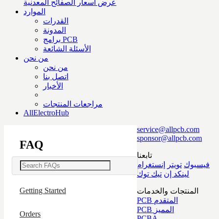
عرض أسعار الصفائح المعدنية
الموارد
القدرات
المدونة
برامج PCB
الأسئلة الشائعة
من نحن
من نحن
اتصل بنا
الأخبار
مراجعات المنتجات
AllElectroHub
service@allpcb.com
sponsor@allpcb.com
FAQ
تابعنا
فيسبوك
تويتر
إنستغرام
لينكد إن
تيك توك
Getting Started
المنتجات والخدمات
PCB المتقدم
PCB المميز
Orders
PCBA