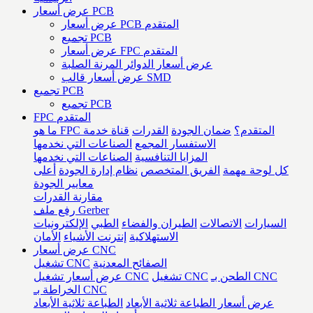
عرض أسعار PCB
عرض أسعار PCB المتقدم
تجميع PCB
عرض أسعار FPC المتقدم
عرض أسعار الدوائر المرنة الصلبة
عرض أسعار قالب SMD
تجميع PCB
تجميع PCB
FPC المتقدم
ما هو FPC المتقدم؟
ضمان الجودة
القدرات
قناة خدمة
الاستفسار المجمع
الصناعات التي نخدمها
المزايا التنافسية
الصناعات التي نخدمها
كل لوحة مهمة
الفريق المتخصص
نظام إدارة الجودة
أعلى
معايير الجودة
مقارنة القدرات
رفع ملف Gerber
السيارات
الاتصالات
الطيران والفضاء
الطبي
الإلكترونيات
الاستهلاكية
إنترنت الأشياء
الأمان
عرض أسعار CNC
الصفائح المعدنية
تشغيل CNC
الطحن بـ CNC
تشغيل CNC
عرض أسعار تشغيل CNC
الخراطة بـ CNC
عرض أسعار الطباعة ثلاثية الأبعاد
الطباعة ثلاثية الأبعاد