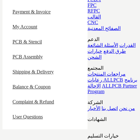
FPC
RFPC
Payment & Invoice
القالب
CNC
My Account
الصفائح المعدنية
الدعم
PCB & Stencil
القدرات
الأسئلة الشائعة
طرق الدفع
خيارات
PCB Assembly
الشحن
المجتمع
Shipping & Delivery
مراجعات المنتجات
برنامج
رعايات ALLPCB
ALLPCB Partner
الإحالة
Balance & Coupon
Program
Complaint & Refund
الشركة
من نحن
اتصل بنا
الأخبار
User Questions
الشهادات
خيارات التسليم