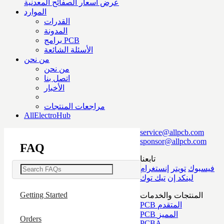
عرض أسعار الصفائح المعدنية
الموارد
القدرات
المدونة
برامج PCB
الأسئلة الشائعة
من نحن
من نحن
اتصل بنا
الأخبار
مراجعات المنتجات
AllElectroHub
service@allpcb.com
sponsor@allpcb.com
FAQ
تابعنا
فيسبوك
تويتر
إنستغرام
لينكد إن
تيك توك
Getting Started
المنتجات والخدمات
PCB المتقدم
PCB المميز
Orders
PCBA