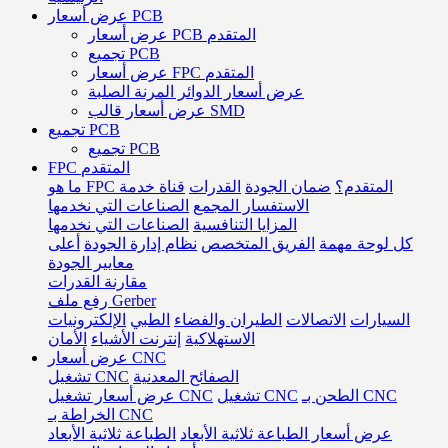
عرض أسعار PCB
عرض أسعار PCB المتقدم
تجميع PCB
عرض أسعار FPC المتقدم
عرض أسعار الدوائر المرنة الصلبة
عرض أسعار قالب SMD
تجميع PCB
تجميع PCB
FPC المتقدم
ما هو FPC المتقدم؟
ضمان الجودة
القدرات
قناة خدمة
الاستفسار المجمع
الصناعات التي نخدمها
المزايا التنافسية
الصناعات التي نخدمها
كل لوحة مهمة
الفريق المتخصص
نظام إدارة الجودة
أعلى
معايير الجودة
مقارنة القدرات
رفع ملف Gerber
السيارات
الاتصالات
الطيران والفضاء
الطبي
الإلكترونيات
الاستهلاكية
إنترنت الأشياء
الأمان
عرض أسعار CNC
الصفائح المعدنية
تشغيل CNC
الطحن بـ CNC
تشغيل CNC
عرض أسعار تشغيل CNC
الخراطة بـ CNC
عرض أسعار الطباعة ثلاثية الأبعاد
الطباعة ثلاثية الأبعاد