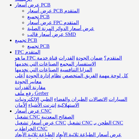
عرض أسعار PCB
عرض أسعار PCB المتقدم
تجميع PCB
عرض أسعار FPC المتقدم
عرض أسعار الدوائر المرنة الصلبة
عرض أسعار قالب SMD
تجميع PCB
تجميع PCB
FPC المتقدم
ما هو FPC المتقدم؟
ضمان الجودة
القدرات
قناة خدمة
الاستفسار المجمع
الصناعات التي نخدمها
المزايا التنافسية
الصناعات التي نخدمها
كل لوحة مهمة
الفريق المتخصص
نظام إدارة الجودة
أعلى
معايير الجودة
مقارنة القدرات
رفع ملف Gerber
السيارات
الاتصالات
الطيران والفضاء
الطبي
الإلكترونيات
الاستهلاكية
إنترنت الأشياء
الأمان
عرض أسعار CNC
الصفائح المعدنية
تشغيل CNC
الطحن بـ CNC
تشغيل CNC
عرض أسعار تشغيل CNC
الخراطة بـ CNC
عرض أسعار الطباعة ثلاثية الأبعاد
الطباعة ثلاثية الأبعاد