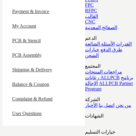
FPC
RFPC
Payment & Invoice
القالب
CNC
My Account
الصفائح المعدنية
الدعم
PCB & Stencil
القدرات
الأسئلة الشائعة
طرق الدفع
خيارات
PCB Assembly
الشحن
المجتمع
Shipping & Delivery
مراجعات المنتجات
برنامج
رعايات ALLPCB
ALLPCB Partner
الإحالة
Balance & Coupon
Program
Complaint & Refund
الشركة
من نحن
اتصل بنا
الأخبار
User Questions
الشهادات
خيارات التسليم