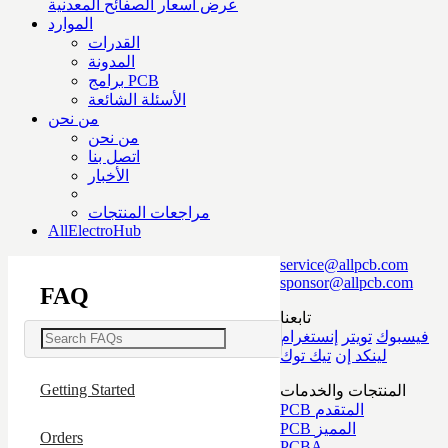
عرض أسعار الصفائح المعدنية
الموارد
القدرات
المدونة
برامج PCB
الأسئلة الشائعة
من نحن
من نحن
اتصل بنا
الأخبار
مراجعات المنتجات
AllElectroHub
service@allpcb.com
sponsor@allpcb.com
FAQ
تابعنا
فيسبوك
تويتر
إنستغرام
لينكد إن
تيك توك
Getting Started
المنتجات والخدمات
PCB المتقدم
PCB المميز
Orders
PCBA