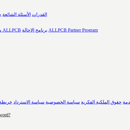
القدرات
الأسئلة الشائعة
ط
ALLPCB Partner Program
برنامج الإحالة
رعايات ALLPCB
م
مة
حقوق الملكية الفكرية
سياسة الخصوصية
سياسة الاسترداد
خريطة 
sword?