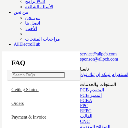
برامج PCB
الأسئلة الشائعة
من نحن
من نحن
اتصل بنا
الأخبار
مراجعات المنتجات
AllElectroHub
service@allpcb.com
sponsor@allpcb.com
FAQ
تابعنا
نستغرام
لينكد إن
تيك توك
المنتجات والخدمات
Getting Started
PCB المتقدم
PCB المميز
PCBA
Orders
FPC
RFPC
القالب
Payment & Invoice
CNC
الصفائح المعدنية