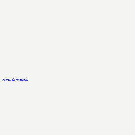
فيسبوك
تويتر
إ