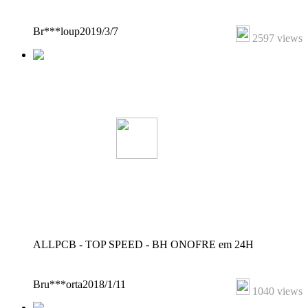
Br***loup
2019/3/7
2597 views
ALLPCB - TOP SPEED - BH ONOFRE em 24H
Bru***orta
2018/1/11
1040 views