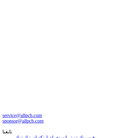
service@allpcb.com
sponsor@allpcb.com
تابعنا
فيسبوك
تويتر
إنستغرام
لينكد إن
تيك توك