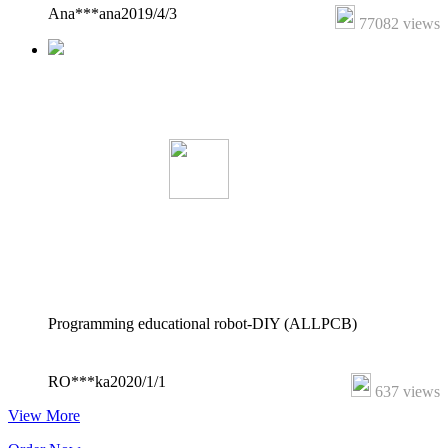
Ana***ana
2019/4/3
77082 views
Programming educational robot-DIY (ALLPCB)
RO***ka
2020/1/1
637 views
View More